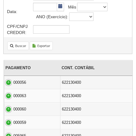
Mês
Data:
ANO (Exercício):
CPF/CNPJ
CREDOR:
Buscar
Exportar
PAGAMENTO
CONT. CONTÁBIL
000056
622130400
000063
622130400
000060
622130400
000059
622130400
005965
622130400