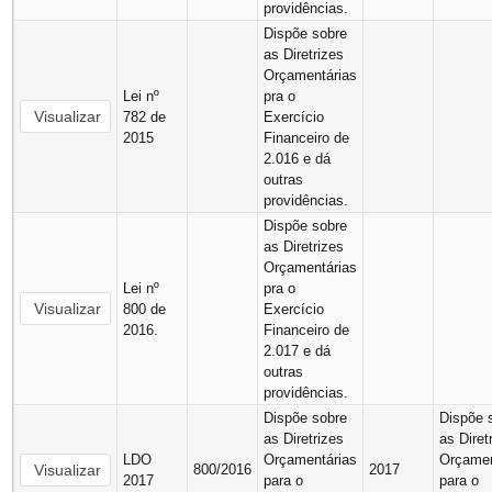
providências.
Dispõe sobre
as Diretrizes
Orçamentárias
Lei nº
pra o
Visualizar
782 de
Exercício
2015
Financeiro de
2.016 e dá
outras
providências.
Dispõe sobre
as Diretrizes
Orçamentárias
Lei nº
pra o
Visualizar
800 de
Exercício
2016.
Financeiro de
2.017 e dá
outras
providências.
Dispõe sobre
Dispõe 
as Diretrizes
as Diret
LDO
Orçamentárias
Orçamen
Visualizar
800/2016
2017
2017
para o
para o