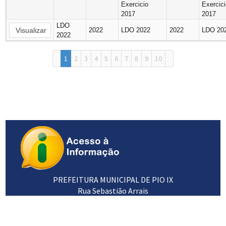
Exercicio
Exercic
2017
2017
LDO
Visualizar
2022
LDO 2022
2022
LDO 20
2022
1
2
3
4
5
6
7
8
9
10
PREFEITURA MUNICIPAL DE PIO IX
Rua Sebastião Arrais
64660-000
89 3453 1102 / 3453 1120