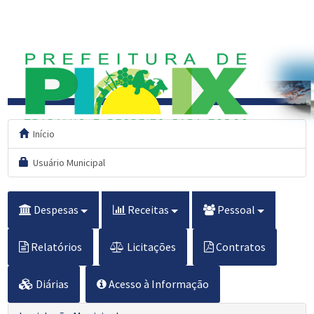
Início
Usuário Municipal
Despesas
Receitas
Pessoal
Relatórios
Licitações
Contratos
Diárias
Acesso à Informação