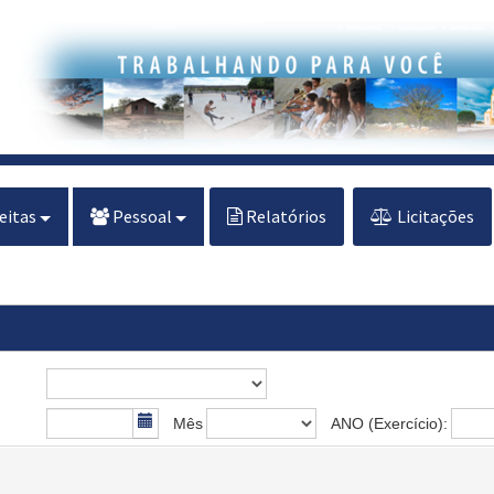
eitas
Pessoal
Relatórios
Licitações
Mês
ANO (Exercício):