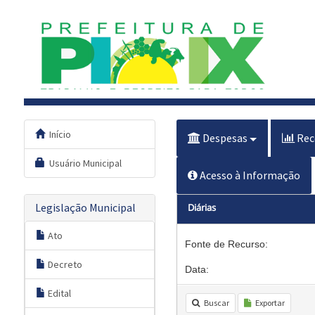
Início
Despesas
Rec
Usuário Municipal
Acesso à Informação
Legislação Municipal
Diárias
Ato
Fonte de Recurso:
Decreto
Data:
Edital
Buscar
Exportar