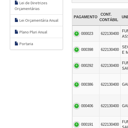
Lei de Diretrizes
Orçamentárias
CONT.
PAGAMENTO
UN
Lei Orçamentária Anual
CONTÁBIL
FU
Plano Pluri Anual
000023
622130400
AS
Portaria
SE
000398
622130400
E 
FU
000292
622130400
SA
000386
622130400
GA
000406
622130400
GA
FU
000191
622130400
SA