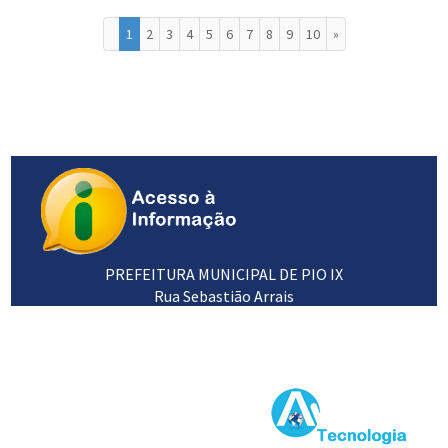
1
2
3
4
5
6
7
8
9
10
»
PREFEITURA MUNICIPAL DE PIO IX
Rua Sebastião Arrais
64660-000
89 3453 1102 / 3453 1120
Desenvolvido por: