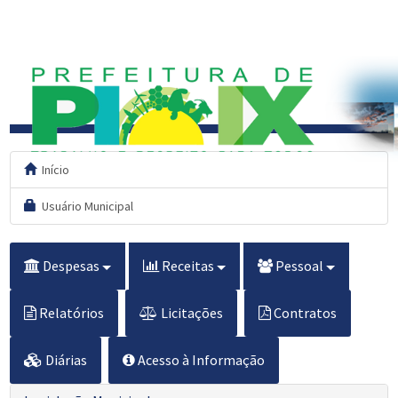
Início
Usuário Municipal
Despesas
Receitas
Pessoal
Relatórios
Licitações
Contratos
Diárias
Acesso à Informação