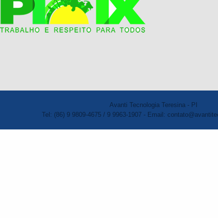
Avanti Tecnologia Teresina - PI
Tel: (86) 9 9809-4675 / 9 9963-1907 - Email: contato@avantite