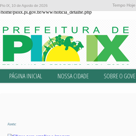
Tempo Hoje
Pio IX, 10 de Agosto de 2026
Erro na Linha: 8 ::
Undefined offset: 0
/home/pioix.pi.gov.br/www/noticia_detalhe.php
PÁGINA INICIAL
NOSSA CIDADE
SOBRE O GOV
Fonte: