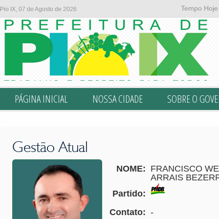
Tempo Hoje
Pio IX, 07 de Agosto de 2026
PÁGINA INICIAL
NOSSA CIDADE
SOBRE O GOV
Gestão Atual
NOME:
FRANCISCO W
ARRAIS BEZER
Partido:
Contato:
-