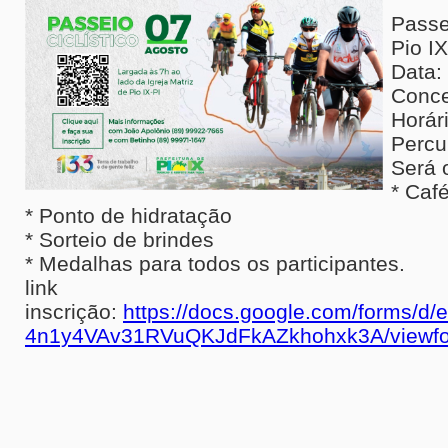
Passe
Pio I
Data:
Conce
Horár
Percu
Será 
* Caf
* Ponto de hidratação
* Sorteio de brindes
* Medalhas para todos os participantes.
link
inscrição:
https://docs.google.com/forms
4n1y4VAv31RVuQKJdFkAZkhohxk3A/viewf