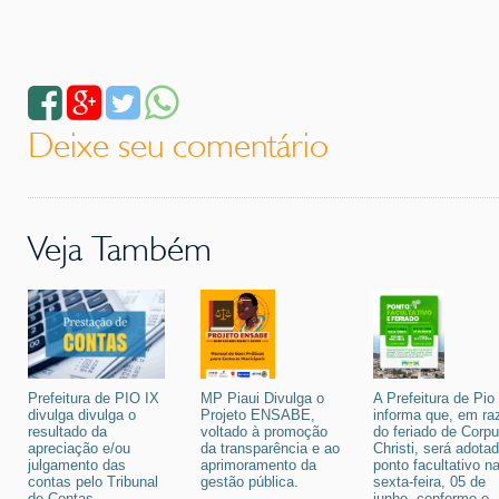
Deixe seu comentário
Veja Também
Prefeitura de PIO IX
MP Piaui Divulga o
A Prefeitura de Pio
divulga divulga o
Projeto ENSABE,
informa que, em ra
resultado da
voltado à promoção
do feriado de Corp
apreciação e/ou
da transparência e ao
Christi, será adota
julgamento das
aprimoramento da
ponto facultativo n
contas pelo Tribunal
gestão pública.
sexta-feira, 05 de
de Contas
junho, conforme o